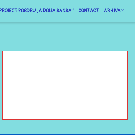
PROIECT POSDRU „A DOUA SANSA”
CONTACT
ARHIVA
Brosura ad
 și
Clasa preg
Clasa preg
 și
izitii