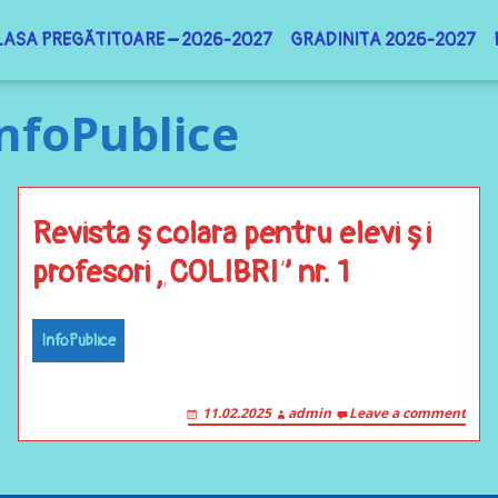
LASA PREGĂTITOARE – 2026-2027
GRADINITA 2026-2027
LIBRI
InfoPublice
Revista școlara pentru elevi
OASTRA
profesori „COLIBRI” nr. 1
de interes public
Revista școlara pentru elevi
ANUNȚ DE PARTICIPARE – Ach
profesori „COLIBRI” – nr. 2
publice 2024-2025
Revista școlara pentru elevi și
profesori „COLIBRI” nr. 1
InfoPublice
11.02.2025
admin
Leave a comment