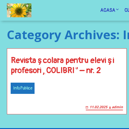
ACASA
C
Revista CO
Category Archives: 
ECHIPA N
Documente 
Revista școlara pentru elevi și
profesori „COLIBRI” – nr. 2
InfoPublice
11.02.2025
admin