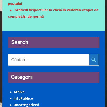
postului
Graficul inspecțiilor la clasă în vederea etapei de
completări de normă
Search
Caută
după:
Categorii
Arhiva
InfoPublice
Uncategorized