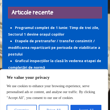
Articole recente
Programul complet de 1 Iunie: Timp de trei zile,
Sectorul 1 devine orașul copiilor
Etapele de pretransfer / transfer consimtit /
modificarea repartizarii pe perioada de viabilitate a
postului
Graficul inspecțiilor la clasă în vederea etapei de
completări de normă
Revista școlara pentru elevi și profesori
We value your privacy
„COLIBRI” – nr. 2
We use cookies to enhance your browsing experience, serve
Revista școlara pentru elevi și profesori
personalised ads or content, and analyse our traffic. By clicking
„COLIBRI” nr. 1
"Accept All", you consent to our use of cookies.